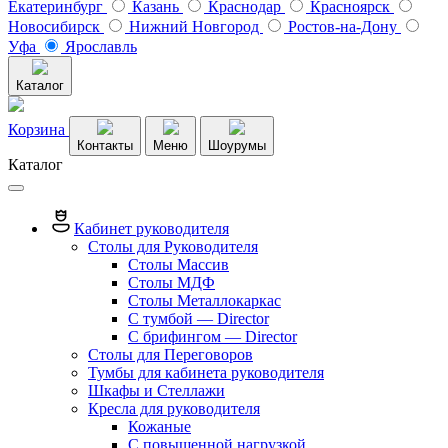
Екатеринбург
Казань
Краснодар
Красноярск
Новосибирск
Нижний Новгород
Ростов-на-Дону
Уфа
Ярославль
Каталог
Корзина
Контакты
Меню
Шоурумы
Каталог
Кабинет руководителя
Столы для Руководителя
Столы Массив
Столы МДФ
Столы Металлокаркас
С тумбой — Director
C брифингом — Director
Столы для Переговоров
Тумбы для кабинета руководителя
Шкафы и Стеллажи
Кресла для руководителя
Кожаные
С повышенной нагрузкой