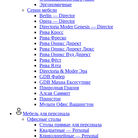
Эргономичные
Серии мебели
Berlin — Director
Opera — Director
Directoria Moder Genesis — Director
Рива Кросс
Рива Фреско
Рива Оникс Директ
Рива Оникс Директ Люкс
Рива Оникс Вуд Директ
Рива Фёст
Рива Ялта
Directoria & Moder Эра
GDB Фабер
GDB Махиа Ексесутиве
Природная Грация
Алсав Саммит
Принстон
Мульти Офис Вашингтон
Мебель для персонала
Офисные столы
Столы прямые для персонала
Квадратные — Personal
Криволинейные — Personal