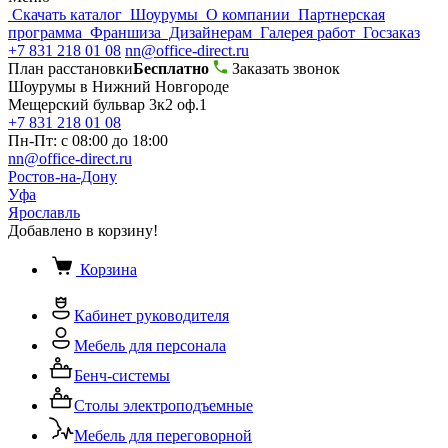
Скачать каталог
Шоурумы
О компании
Партнерская
программа
Франшиза
Дизайнерам
Галерея работ
Госзаказ
+7 831 218 01 08
nn@office-direct.ru
План расстановки
Бесплатно
Заказать звонок
Шоурумы в Нижний Новгороде
Мещерский бульвар 3к2 оф.1
+7 831 218 01 08
Пн-Пт: с 08:00 до 18:00
nn@office-direct.ru
Ростов-на-Дону
Уфа
Ярославль
Добавлено в корзину!
Корзина
Кабинет руководителя
Мебель для персонала
Бенч-системы
Столы электроподъемные
Мебель для переговорной