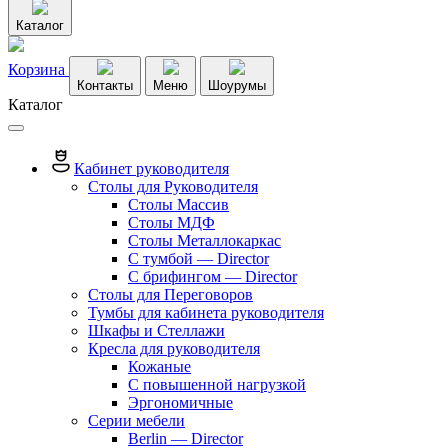
Каталог
Корзина
Контакты
Меню
Шоурумы
Каталог
Кабинет руководителя
Столы для Руководителя
Столы Массив
Столы МДФ
Столы Металлокаркас
С тумбой — Director
C брифингом — Director
Столы для Переговоров
Тумбы для кабинета руководителя
Шкафы и Стеллажи
Кресла для руководителя
Кожаные
С повышенной нагрузкой
Эргономичные
Серии мебели
Berlin — Director