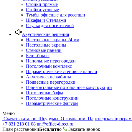
Стойки прямые
Стойки угловые
Тумбы офисные для ресепшн
Шкафы и Стеллажи
Стулья для посетителей
Акустические решения
Настольные экраны 24 мм
Настольные экраны
Стеновые панели
Бенч-боксы
Напольные перегородки
Потолочный комплекс
Параметрические стеновые панели
Акустические кабины
Подвесные перегородки
Горизонтальные потолочные конструкции
Потолочные бафы
Потолочные конструкции
Параметрические фигуры
Меню
Скачать каталог
Шоурумы
О компании
Партнерская програ
+7 831 218 01 08
nn@office-direct.ru
План расстановки
Бесплатно
Заказать звонок