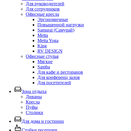
Для руководителей
Для сотрудников
Офисные кресла
Эргономичные
Повышенной нагрузки
Samurai (Самурай)
Metta
Metta Yoga
King
RV DESIGN
Офисные стулья
Мягкие
Samba
Для кафе и ресторанов
Для конференц залов
Для посетителей
Зона отдыха
Диваны
Кресла
Пуфы
Столики
Для дома и гостиниц
Стойки ресепшен