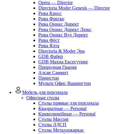
Opera — Director
Directoria Moder Genesis — Director
Рива Кросс
Рива Фреско
Рива Оникс Директ
Рива Оникс Директ Люкс
Рива Оникс Вуд Директ
Рива Фёст
Рива Ялта
Directoria & Moder Эра
GDB Фабер
GDB Махиа Ексесутиве
Природная Грация
Алсав Саммит
Принстон
Мульти Офис Вашингтон
Мебель для персонала
Офисные столы
Столы прямые для персонала
Квадратные — Personal
Криволинейные — Personal
Столы Массив
Столы ЛДСП
Столы Металлокаркас